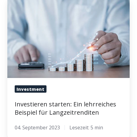
Investieren
starten:
Ein
lehrreiches
Beispiel
für
Langzeitrenditen
Investment
Investieren starten: Ein lehrreiches
Beispiel für Langzeitrenditen
04. September 2023
Lesezeit: 5 min