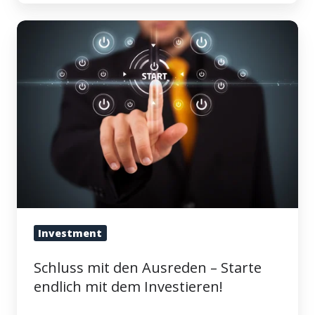
Schluss
mit
den
Ausreden
–
Starte
endlich
mit
dem
Investieren!
Investment
Schluss mit den Ausreden – Starte
endlich mit dem Investieren!