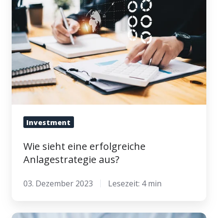
eine
erfolgreiche
Anlagestrategie
aus?
Investment
Wie sieht eine erfolgreiche
Anlagestrategie aus?
03. Dezember 2023
Lesezeit: 4 min