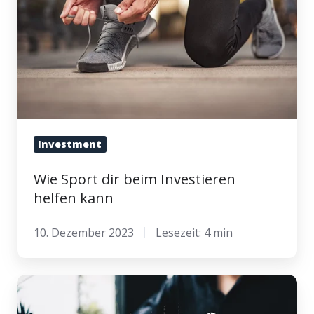
Investieren
helfen
kann
Investment
Wie Sport dir beim Investieren
helfen kann
10. Dezember 2023
Lesezeit: 4 min
Wie
sieht