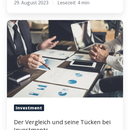
29. August 2023
Lesezeit: 4 min
Der
Vergleich
und
seine
Tücken
bei
Investments
Investment
Der Vergleich und seine Tücken bei
Investments