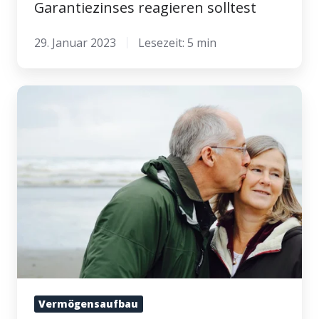
Garantiezinses reagieren solltest
29. Januar 2023
Lesezeit: 5 min
Fondsgebundene
Rentenversicherung
–
Kenne
diese
Nachteile
&
Risiken
Vermögensaufbau