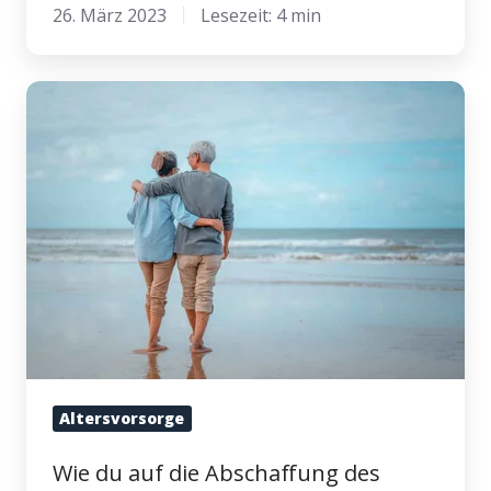
26. März 2023
Lesezeit: 4 min
Wie
du
auf
die
Abschaffung
des
Garantiezinses
reagieren
solltest
Altersvorsorge
Wie du auf die Abschaffung des