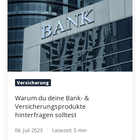
deine
Bank-
&
Versicherungsprodukte
hinterfragen
solltest
Versicherung
Warum du deine Bank- &
Versicherungsprodukte
hinterfragen solltest
06. Juli 2023
Lesezeit: 5 min