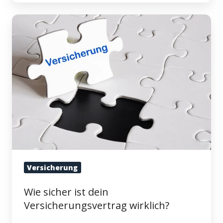
Wie
sicher
ist
dein
Versicherungsvertrag
wirklich?
Versicherung
Wie sicher ist dein
Versicherungsvertrag wirklich?