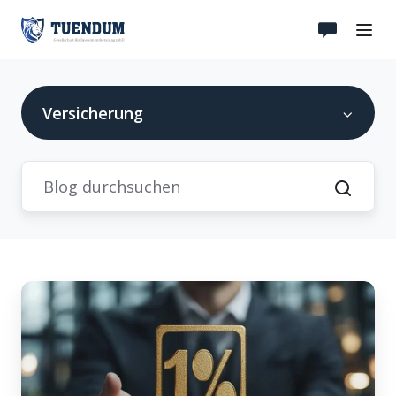
Versicherung
Garantiezins
in
Lebensversicherungen:
Sicherheit
oder