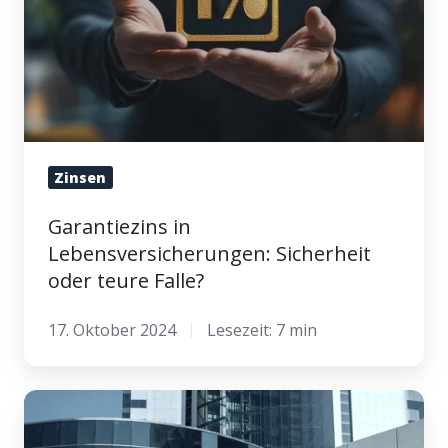
teure
Falle?
Zinsen
Garantiezins in
Lebensversicherungen: Sicherheit
oder teure Falle?
17. Oktober 2024
Lesezeit: 7 min
Warum
du