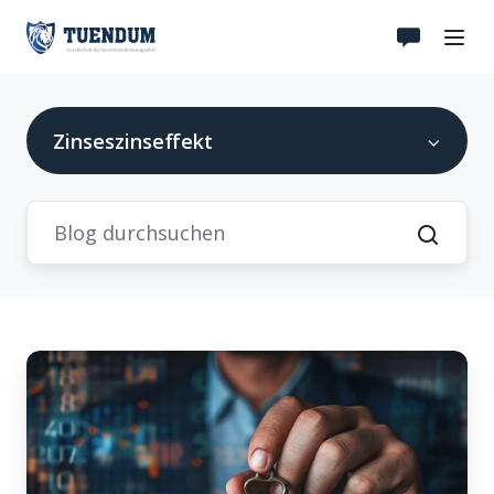
Zinseszinseffekt
Zinseszinseffekt:
Dein
Schlüssel
zu
exponentiellem