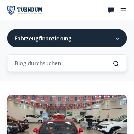
Fahrzeugfinanzierung
Welche
Option
der
Fahrzeugfinanzierung
passt