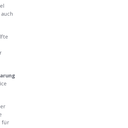
el
g auch
lfte
r
barung
ice
ter
e
 für