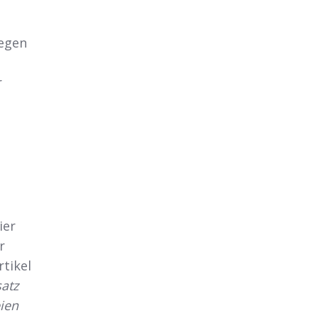
egen
r
ier
r
rtikel
atz
ien