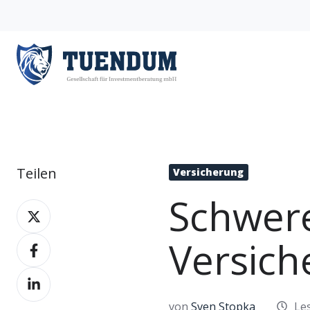
Teilen
Versicherung
Schwere
Teilen
auf
Versich
Teilen
X
auf
Teilen
Facebook
auf
von
Sven Stopka
Les