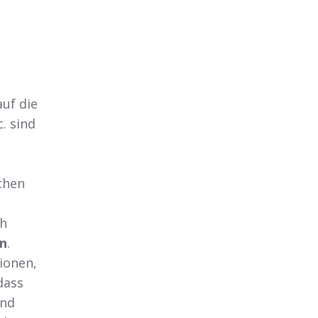
uf die
. sind
chen
ch
en
.
ionen,
dass
end