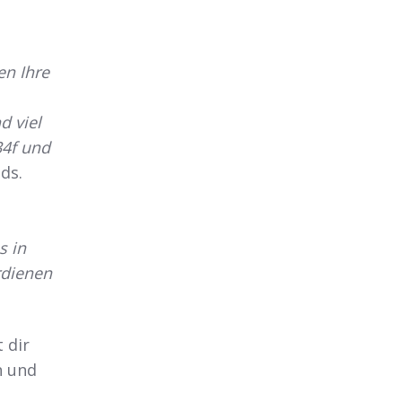
en Ihre
d viel
34f und
ds.
s in
rdienen
 dir
n und