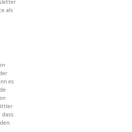
letter
e als
en
der
enn es
nde
en
ttler
, dass
den.