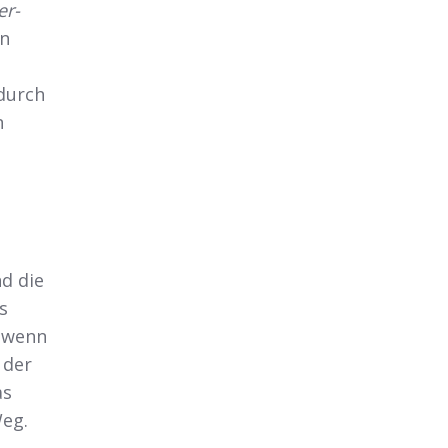
er-
rn
 durch
n
d die
s
, wenn
 der
as
Weg.