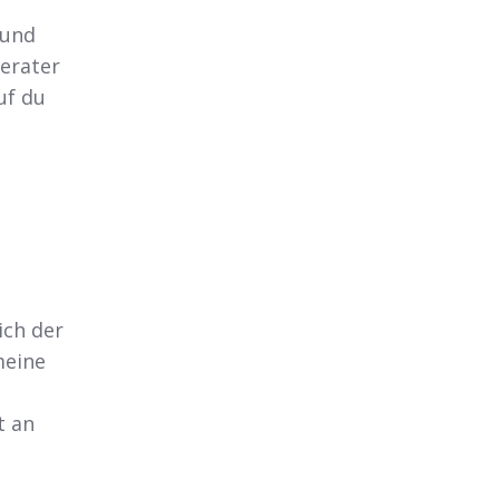
 und
erater
uf du
ich der
meine
t an