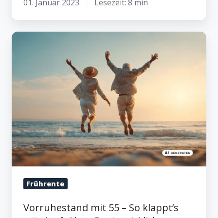
01. Januar 2023
Lesezeit: 8 min
Vorruhestand
mit
55
–
So
klappt’s
mit
der
frühen
Rente
wirklich
Frührente
Vorruhestand mit 55 – So klappt’s