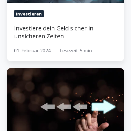
Investieren
Investiere dein Geld sicher in
unsicheren Zeiten
01. Februar 2024
Lesezeit: 5 min
Strategie
beim
Investieren
zahlt
sich
aus