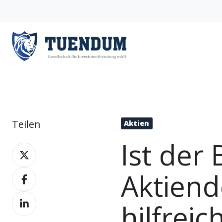
Teilen
Aktien
Ist der 
Teilen
auf
Aktiend
Teilen
X
auf
Teilen
Facebook
hilfreic
auf