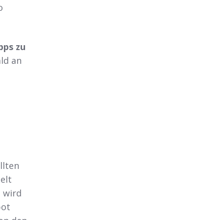
o
pps zu
ld an
llten
elt
 wird
pot