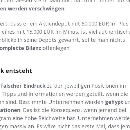
 in den Miesen steht. Man hört natürlich immer nur 
gen werden verschwiegen
.
rt, dass er ein Aktiendepot mit 50.000 EUR im Plus
 eines mit 15.000 EUR im Minus, ist viel authentisch
blicke in seine Depots gewährt, sollte man nichts
omplette Bilanz
offenlegen.
ck entsteht
n
falscher Eindruck
zu den jeweiligen Positionen im
 Tipps und Informationen werden geteilt, wenn die
gen sind. Bestimmte Unternehmen werden
gehypt
un
ationen
. Das ist die Konsequenz, wenn jemand bei
gram eine hohe Reichweite hat. Unternehmen werd
gen massiv an. Es wäre nicht das erste Mal, dass je