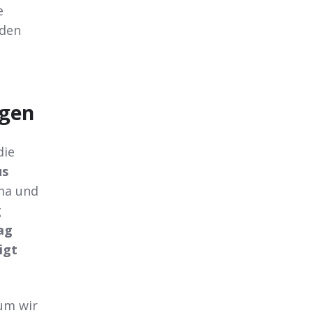
e
den
ngen
die
us
ema und
g
ag
igt
rum wir