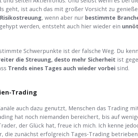
 und selten Aktienfonds. Und selbst wenn es bei di
s geht, ist auch das mit großer Vorsicht zu genieße
Risikostreuung
, wenn aber nur
bestimmte Branch
gehypt werden, entsteht auch hier wieder ein
unnöt
stimmte Schwerpunkte ist der falsche Weg. Du ken
reiter die Streuung, desto mehr Sicherheit
ist geg
ass
Trends eines Tages auch wieder vorbei
sind.
ien-Trading
anäle auch dazu genutzt, Menschen das Trading mi
ading hat noch niemanden bereichert, bis auf wenig
ader, der Glück hat, freue ich mich. Ich kenne jedo
r, die zunächst erfolgreich Tages-Trading betrieben