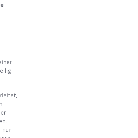
he
einer
ilig
leitet,
n
der
en.
n nur