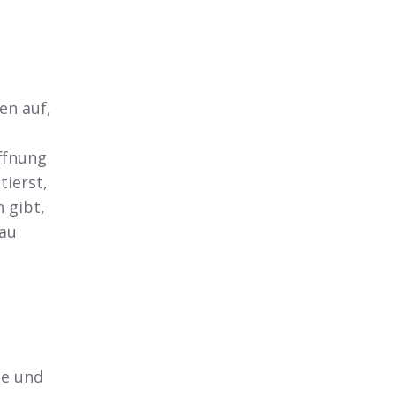
en auf,
ffnung
tierst,
n gibt,
bau
se und