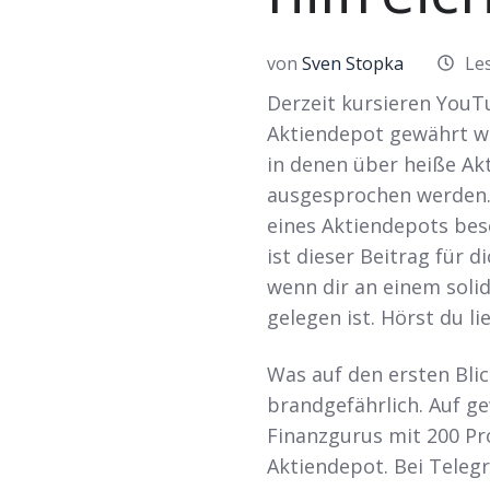
LinkedIn
von
Sven Stopka
Les
Derzeit kursieren YouTu
Aktiendepot gewährt w
in denen über heiße Ak
ausgesprochen werden. 
eines Aktiendepots besc
ist dieser Beitrag für d
wenn dir an einem soli
gelegen ist. Hörst du l
Was auf den ersten Blick
brandgefährlich. Auf g
Finanzgurus mit 200 Pro
Aktiendepot. Bei Tele