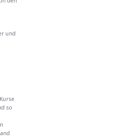
von den
er und
 Kurse
d so
en
mand