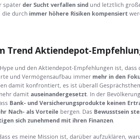
r später
der Sucht verfallen sind
und letztlich groß
, die durch
immer höhere Risiken kompensiert
wer
am Trend Aktiendepot-Empfehlu
 Hype und den Aktiendepot-Empfehlungen ist, dass 
erte und Vermögensaufbau immer
mehr in den Fok
en damit konfrontiert, es ist überall Gesprächsth
 mehr damit
auseinandergesetzt
. In der Bevölkerun
dass
Bank- und Versicherungsprodukte keinen Ertr
hr Nach- als Vorteile
bergen. Das
Bewusstsein ste
tigen sich zunehmend mit ihren Finanzen
.
dass es meine Mission ist, darüber aufzuklären, wa