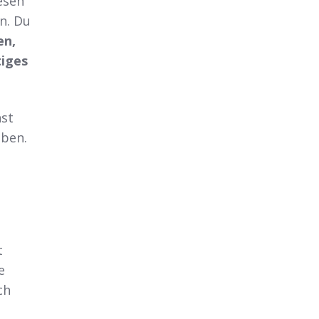
esen
n. Du
en,
iges
nst
eben.
t
e
ch