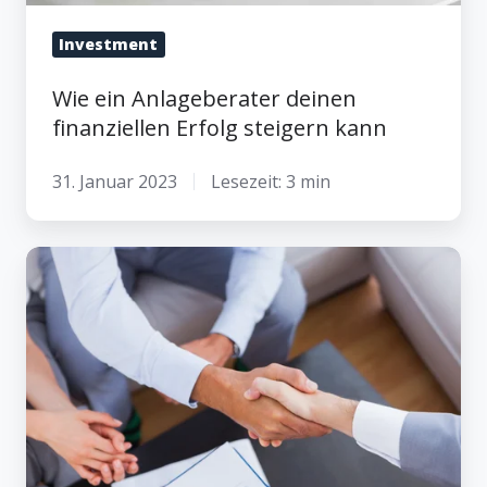
Investment
Wie ein Anlageberater deinen
finanziellen Erfolg steigern kann
31. Januar 2023
Lesezeit: 3 min
Kostenfalle
Bankberatung:
So
vermeidest
du
versteckte
Kosten