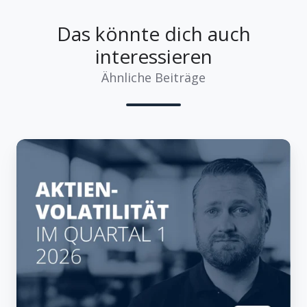
Das könnte dich auch
interessieren
Ähnliche Beiträge
Lehren
aus
der
Aktienvolatilität
im
ersten
Quartal
2026