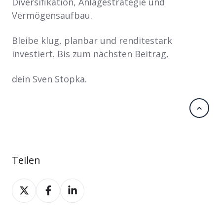
Diversifikation, Anlagestrategie und
Vermögensaufbau.
Bleibe klug, planbar und renditestark
investiert. Bis zum nächsten Beitrag,
dein Sven Stopka.
Scrol
Teilen
Teilen
Teilen
Teilen
auf
auf
auf
X
Facebook
LinkedIn