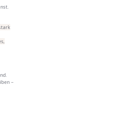
nst.
stark
s,
ind.
iben –