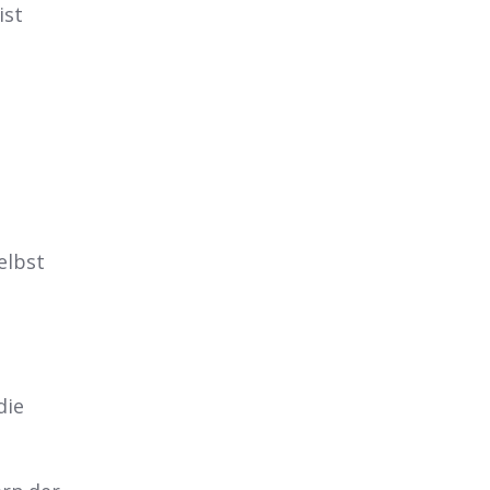
ist
elbst
die