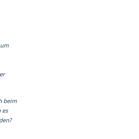
s um
er
ch beim
 es
iden?