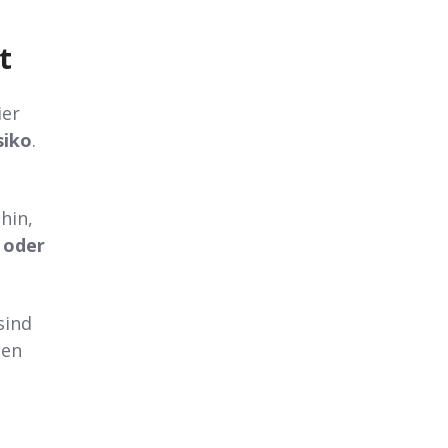
t
ier
siko
.
hin,
 oder
sind
ten