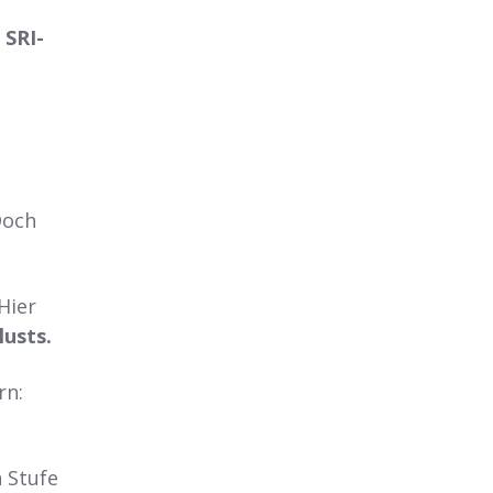
n
SRI-
Doch
Hier
lusts.
rn:
 Stufe