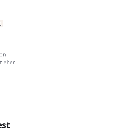
t,
von
t eher
est