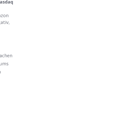
asdaq
azon
ativ,
machen
aums
n